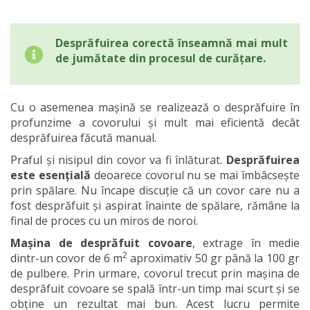
Desprăfuirea corectă înseamnă mai mult
de jumătate din procesul de curățare.
Cu o asemenea mașină se realizează o desprăfuire în
profunzime a covorului și mult mai eficientă decât
desprăfuirea făcută manual.
Praful și nisipul din covor va fi înlăturat.
Desprăfuirea
este esențială
deoarece covorul nu se mai îmbâcsește
prin spălare. Nu încape discuție că un covor care nu a
fost desprăfuit și aspirat înainte de spălare, rămâne la
final de proces cu un miros de noroi.
Mașina de desprăfuit covoare
, extrage în medie
2
dintr-un covor de 6 m
aproximativ 50 gr până la 100 gr
de pulbere. Prin urmare, covorul trecut prin mașina de
desprăfuit covoare se spală într-un timp mai scurt și se
obține un rezultat mai bun. Acest lucru permite